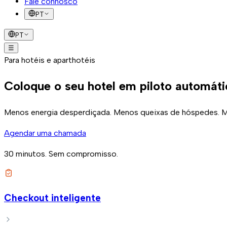
Fale connosco
PT
PT
☰
Soluções
Para hotéis e aparthotéis
Como funciona
Casos de sucesso
FAQ
Blog
Fale co
Coloque o seu hotel em
piloto automát
Menos energia desperdiçada. Menos queixas de hóspedes.
M
Agendar uma chamada
30 minutos. Sem compromisso.
Checkout inteligente