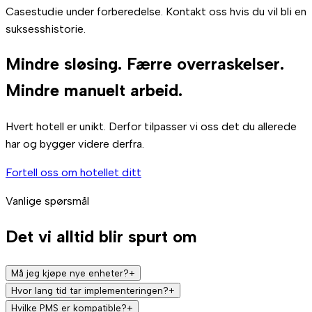
Casestudie under forberedelse. Kontakt oss hvis du vil bli en
suksesshistorie.
Mindre sløsing. Færre overraskelser.
Mindre manuelt arbeid.
Hvert hotell er unikt. Derfor tilpasser vi oss det du allerede
har og bygger videre derfra.
Fortell oss om hotellet ditt
Vanlige spørsmål
Det vi alltid blir spurt om
Må jeg kjøpe nye enheter?
+
Det avhenger av hva du allerede har. Hvis hotellet ditt har
Hvor lang tid tar implementeringen?
+
smarte termostater, sentraliserte klimasystemer eller
Det avhenger av hotellets størrelse og eksisterende
Hvilke PMS er kompatible?
+