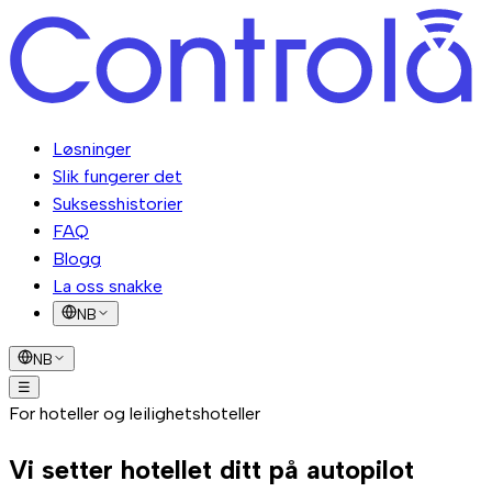
Løsninger
Slik fungerer det
Suksesshistorier
FAQ
Blogg
La oss snakke
NB
NB
☰
Løsninger
For hoteller og leilighetshoteller
Slik fungerer det
Suksesshistorier
FAQ
Blogg
La oss
snakke
Vi setter hotellet ditt på
autopilot