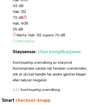
42
dB
Hab. 312
72
dB
Hab. 408
35
dB
Alerta: Hab. 312 supera 70 dB
Forebygging
Støysensor.
Uten komplikasjoner.
Kontinuerlig overvåking av støynivå.
Automatiske varsler når terskler overskrides,
slik at du kan handle før andre gjester klager
eller naboer reagerer.
24/7
kontinuerlig overvåking
Smart
checkout-knapp.