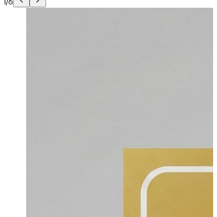
1
/
6