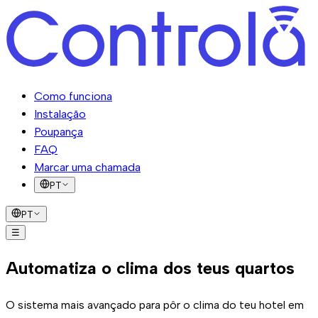
Como funciona
Instalação
Poupança
FAQ
Marcar uma chamada
PT
PT
☰
Como funciona
Instalação
Poupança
FAQ
Marcar uma
Automatiza o clima dos teus quartos
chamada
O sistema mais avançado para pôr o clima do teu hotel em