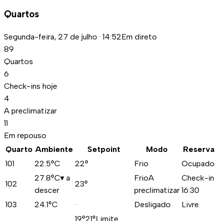
Quartos
Segunda-feira, 27 de julho · 14:52
Em direto
89
Quartos
6
Check-ins hoje
4
A preclimatizar
11
Em repouso
Quarto
Ambiente
Setpoint
Modo
Reserva
101
22.5
°C
22°
Frio
Ocupado
27.8
°C
▾
a
Frio
A
Check-in
102
23°
descer
preclimatizar
16:30
103
24.1
°C
·
Desligado
Livre
19°
21°
Limite