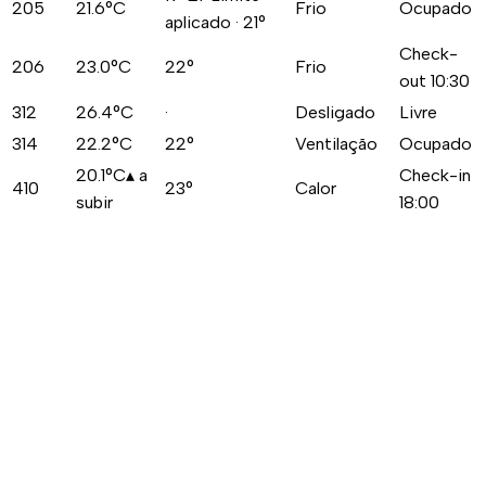
205
21.6
°C
Frio
Ocupado
aplicado · 21°
Check-
206
23.0
°C
22°
Frio
out 10:30
312
26.4
°C
·
Desligado
Livre
314
22.2
°C
22°
Ventilação
Ocupado
20.1
°C
▴
a
Check-in
410
23°
Calor
subir
18:00
Melhor experiência do hóspede
O quarto está à temperatura perfeita quando o hóspede faz
o check-in
Poupança de energia