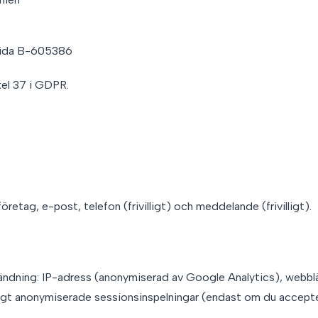
Sida B-605386
el 37 i GDPR.
 företag, e-post, telefon (frivilligt) och meddelande (frivilligt).
ndning: IP-adress (anonymiserad av Google Analytics), webblä
ivilligt anonymiserade sessionsinspelningar (endast om du accept