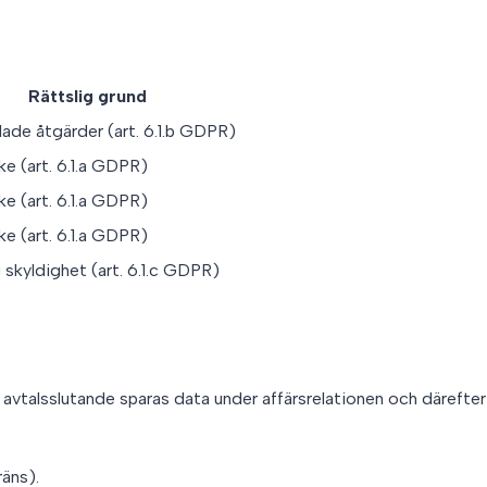
Rättslig grund
lade åtgärder (art. 6.1.b GDPR)
e (art. 6.1.a GDPR)
e (art. 6.1.a GDPR)
e (art. 6.1.a GDPR)
 skyldighet (art. 6.1.c GDPR)
avtalsslutande sparas data under affärsrelationen och därefter en
äns).