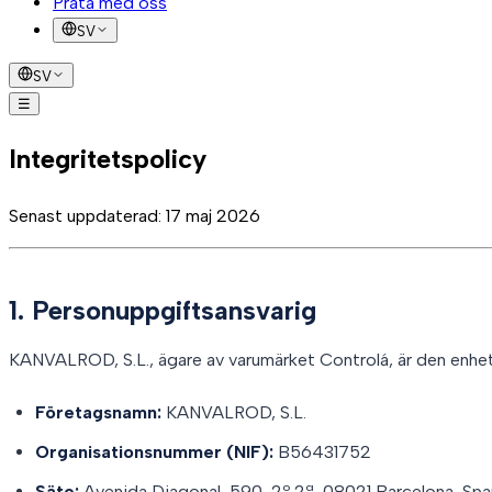
Prata med oss
SV
SV
☰
Lösningar
Hur det fungerar
Framgångshistorier
FAQ
Blogg
Prat
Integritetspolicy
Senast uppdaterad
:
17 maj 2026
1. Personuppgiftsansvarig
KANVALROD, S.L., ägare av varumärket Controlá, är den enhet
Företagsnamn:
KANVALROD, S.L.
Organisationsnummer (NIF):
B56431752
Säte:
Avenida Diagonal, 590, 2º 2ª, 08021 Barcelona, Spa