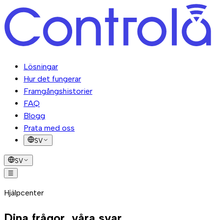
Lösningar
Hur det fungerar
Framgångshistorier
FAQ
Blogg
Prata med oss
SV
SV
☰
Lösningar
Hur det
Hjälpcenter
fungerar
Framgångshistorier
FAQ
Blogg
Prata med oss
Dina frågor, våra svar