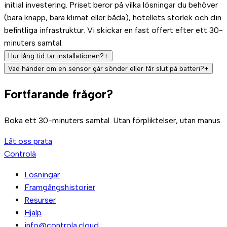
initial investering. Priset beror på vilka lösningar du behöver
(bara knapp, bara klimat eller båda), hotellets storlek och din
befintliga infrastruktur. Vi skickar en fast offert efter ett 30-
minuters samtal.
Hur lång tid tar installationen?
+
Om ditt hotell redan har smarta enheter som kan användas
Vad händer om en sensor går sönder eller får slut på batteri?
+
kan anslutningen göras på dagar. Om ny hårdvara måste
Vi övervakar enheterna i realtid. Om en sensor tappar
Fortfarande frågor?
installeras tar processen vanligtvis 1 till 3 veckor beroende
anslutning eller batteri upptäcker vi det automatiskt och
på hotellets storlek. Inga byggnadsarbeten — allt är trådlöst.
meddelar dig innan det påverkar driften. Automationerna har
fallbacks: om en sensor går sönder förstör systemet
Boka ett 30-minuters samtal. Utan förpliktelser, utan manus.
ingenting — det slutar bara att utföra automatiska åtgärder
Låt oss prata
i det rummet tills den är återställd.
Controlá
Lösningar
Framgångshistorier
Resurser
Hjälp
info@controla.cloud