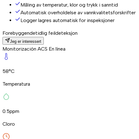
Måling av temperatur, klor og trykk i sanntid
Automatisk overholdelse av vannkvalitetsforskrifter
Logger lagres automatisk for inspeksjoner
Forebyggende
tidlig feildeteksjon
Jeg er interessert
Monitorización ACS
En línea
58°C
Temperatura
0.5
ppm
Cloro