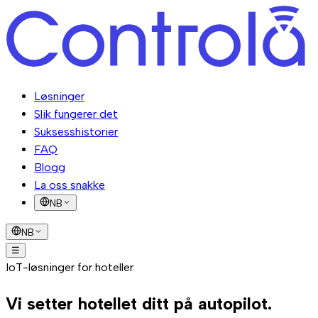
Løsninger
Slik fungerer det
Suksesshistorier
FAQ
Blogg
La oss snakke
NB
NB
☰
Løsninger
IoT-løsninger for hoteller
Slik fungerer det
Suksesshistorier
FAQ
Blogg
La oss
snakke
Vi setter hotellet ditt på
autopilot.