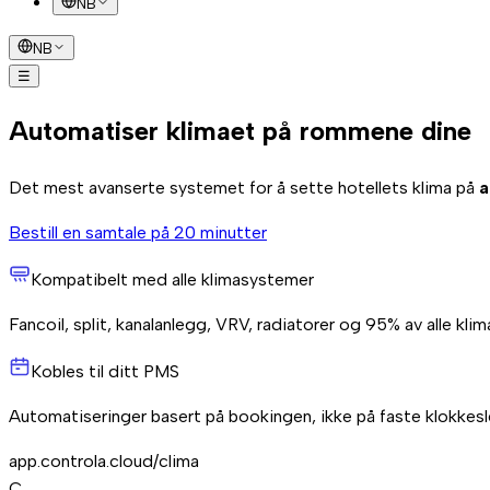
NB
NB
☰
Slik fungerer det
Installasjon
Besparelse
FAQ
Bestill en samtale
Automatiser klimaet på rommene dine
Det mest avanserte systemet for å sette hotellets klima på
a
Bestill en samtale på 20 minutter
Kompatibelt med alle klimasystemer
Fancoil, split, kanalanlegg, VRV, radiatorer og 95% av alle kli
Kobles til ditt PMS
Automatiseringer basert på bookingen, ikke på faste klokkesl
app.controla.cloud/clima
C
.