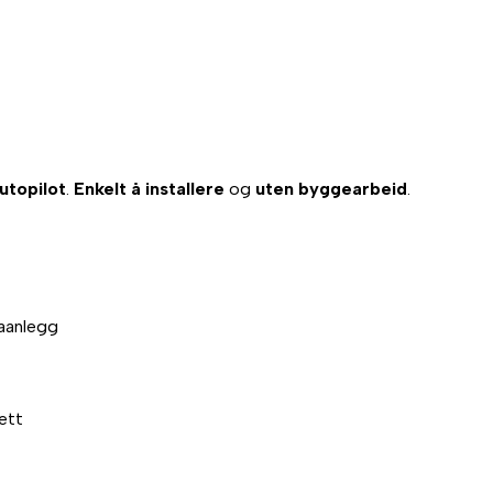
utopilot
.
Enkelt å installere
og
uten byggearbeid
.
maanlegg
ett