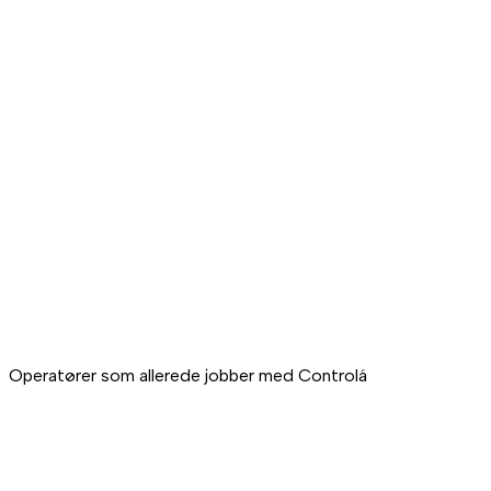
Energibesparelse
Automatisk avslåing i rom uten booking, smarte programmer 
Forebygger klager
Systemet varsler når et rom ikke holder temperaturen slik det 
Fjernstyring
Du løser klimasaker fra hvilken som helst enhet og hvor du enn
Operatører som allerede jobber med Controlá