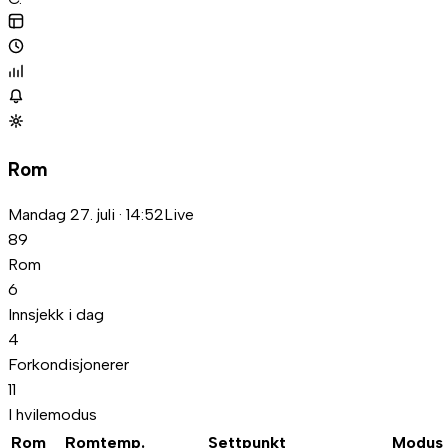
Rom
Mandag 27. juli · 14:52
Live
89
Rom
6
Innsjekk i dag
4
Forkondisjonerer
11
I hvilemodus
Rom
Romtemp.
Settpunkt
Modus