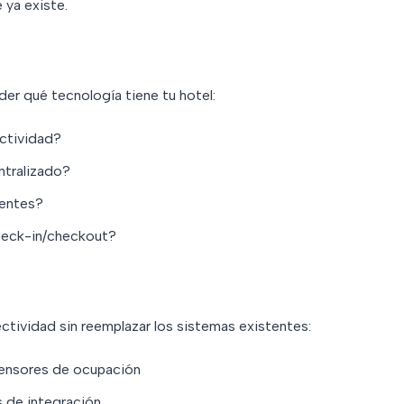
 ya existe.
er qué tecnología tiene tu hotel:
ectividad?
entralizado?
gentes?
check-in/checkout?
tividad sin reemplazar los sistemas existentes:
ensores de ocupación
s de integración