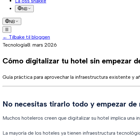
La oss snakke
NB
NB
☰
Løsninger
←
Tilbake til bloggen
Slik fungerer det
Suksesshistorier
FAQ
Blogg
La oss 
Tecnología
8. mars 2026
Cómo digitalizar tu hotel sin empezar d
Guía práctica para aprovechar la infraestructura existente y 
No necesitas tirarlo todo y empezar de
Muchos hoteleros creen que digitalizar su hotel implica una i
La mayoría de los hoteles ya tienen infraestructura tecnológ