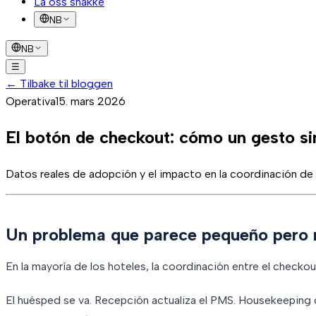
La oss snakke
NB
NB
☰
Løsninger
←
Tilbake til bloggen
Slik fungerer det
Suksesshistorier
FAQ
Blogg
La oss 
Operativa
15. mars 2026
El botón de checkout: cómo un gesto si
Datos reales de adopción y el impacto en la coordinación de
Un problema que parece pequeño pero n
En la mayoría de los hoteles, la coordinación entre el checkou
El huésped se va. Recepción actualiza el PMS. Housekeeping con