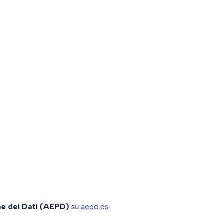
ne dei Dati (AEPD)
su
aepd.es
.