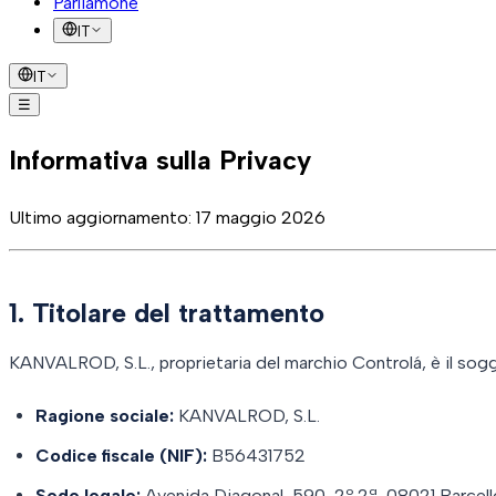
Parliamone
IT
IT
☰
Soluzioni
Come funziona
Casi di successo
FAQ
Blog
Parliamone
Informativa sulla Privacy
Ultimo aggiornamento
:
17 maggio 2026
1. Titolare del trattamento
KANVALROD, S.L., proprietaria del marchio Controlá, è il sogg
Ragione sociale:
KANVALROD, S.L.
Codice fiscale (NIF):
B56431752
Sede legale:
Avenida Diagonal, 590, 2º 2ª, 08021 Barcel