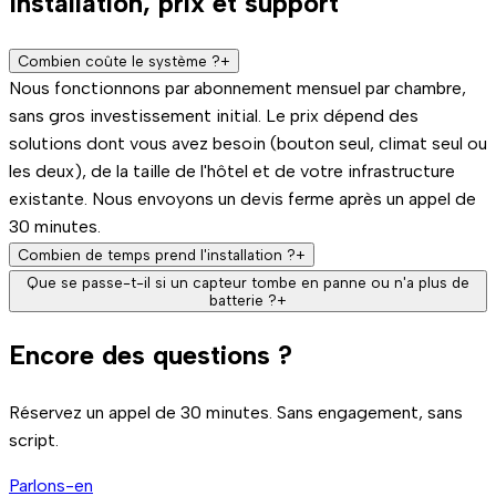
Installation, prix et support
n'ajuste ou n'éteint la climatisation que lorsqu'il confirme
compatible, nous vous indiquons ce qu'il faut remplacer
que la chambre est vide. Quand le client revient, la
avant de commencer — nous ne vous vendons pas quelque
température revient au point de consigne configuré. Le
Combien coûte le système ?
+
chose qui ne va pas fonctionner.
client n'a rien à faire.
Nous fonctionnons par abonnement mensuel par chambre,
sans gros investissement initial. Le prix dépend des
solutions dont vous avez besoin (bouton seul, climat seul ou
les deux), de la taille de l'hôtel et de votre infrastructure
existante. Nous envoyons un devis ferme après un appel de
30 minutes.
Combien de temps prend l'installation ?
+
Si votre hôtel dispose déjà d'appareils intelligents
Que se passe-t-il si un capteur tombe en panne ou n'a plus de
batterie ?
+
exploitables, la connexion peut se faire en quelques jours. S'il
Nous surveillons les appareils en temps réel. Si un capteur
faut installer du nouveau matériel, le processus prend
Encore des questions ?
perd la connexion ou la batterie, nous le détectons
généralement entre 1 et 3 semaines selon la taille de l'hôtel.
automatiquement et vous prévenons avant que cela
Aucuns travaux : tout l'équipement est sans fil.
impacte l'exploitation. Les automatisations ont des plans
Réservez un appel de 30 minutes. Sans engagement, sans
de secours : en cas de panne, le système ne casse rien, il
script.
cesse simplement de prendre des actions automatiques
Parlons-en
dans cette chambre jusqu'à la restauration.