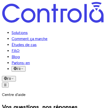
Solutions
Comment ça marche
Études de cas
FAQ
Blog
Parlons-en
FR
FR
☰
Solutions
Comment ça marche
Études de
Centre d'aide
cas
FAQ
Blog
Parlons-en
Vos questions, nos réponses