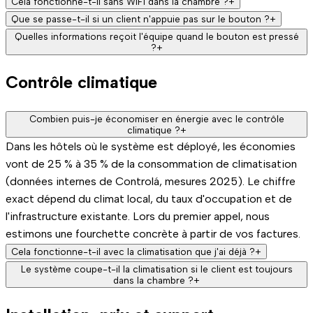
Cela fonctionne-t-il sans WiFi dans la chambre ?
+
Oui. Le bouton communique par LoRaWAN, un réseau sans fil
Que se passe-t-il si un client n'appuie pas sur le bouton ?
+
basse puissance avec une portée de plusieurs centaines de
Rien ne casse. L'exploitation continue comme avant : le
Quelles informations reçoit l'équipe quand le bouton est pressé
?
+
mètres. Il ne dépend pas du WiFi de la chambre. Il vous faut
service ménager peut consulter le tableau de bord ou
L'information arrive instantanément sur le tableau de bord
uniquement un gateway dans l'hôtel, que nous fournissons.
frapper à la porte comme d'habitude. Le bouton est additif
Contrôle climatique
Controlá et, si l'intégration est en place, sur votre PMS. La
— ceux qui l'utilisent accélèrent la coordination ; ceux qui ne
chambre est marquée checkout terminé, prête pour le
l'utilisent pas n'affectent personne.
ménage. Si vous utilisez une autre application interne, nous
Combien puis-je économiser en énergie avec le contrôle
climatique ?
+
pouvons l'intégrer aussi.
Dans les hôtels où le système est déployé, les économies
vont de 25 % à 35 % de la consommation de climatisation
(données internes de Controlá, mesures 2025). Le chiffre
exact dépend du climat local, du taux d'occupation et de
l'infrastructure existante. Lors du premier appel, nous
estimons une fourchette concrète à partir de vos factures.
Cela fonctionne-t-il avec la climatisation que j'ai déjà ?
+
Dans la plupart des cas, oui. Nous travaillons avec splits,
Le système coupe-t-il la climatisation si le client est toujours
dans la chambre ?
+
ventilo-convecteurs, systèmes centralisés et thermostats
Non. Nous utilisons des capteurs de présence : le système
intelligents existants. Si votre installation n'est pas