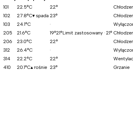
101
22.5
°C
22°
Chłodzen
102
27.8
°C
▾
spada
23°
Chłodzen
103
24.1
°C
·
Wyłączo
205
21.6
°C
19°
21°
Limit zastosowany · 21°
Chłodzen
206
23.0
°C
22°
Chłodzen
312
26.4
°C
·
Wyłączo
314
22.2
°C
22°
Wentylac
410
20.1
°C
▴
rośnie
23°
Grzanie
Lepsze doświadczenie gościa
Pokój ma idealną temperaturę w momencie, gdy gość robi ch