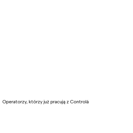
Oszczędność energii
Automatyczne wyłączanie w pokojach bez rezerwacji, intelige
Skargi, które nie mają szans
System ostrzega, gdy pokój nie chłodzi albo nie grzeje tak, j
Zdalne sterowanie
Rozwiązujesz zgłoszenia o klimatyzacji z dowolnego urządze
Operatorzy, którzy już pracują z Controlá