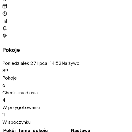
Pokoje
Poniedziałek 27 lipca · 14:52
Na żywo
89
Pokoje
6
Check-iny dzisiaj
4
W przygotowaniu
11
W spoczynku
Pokój
Temp. pokoju
Nastawa