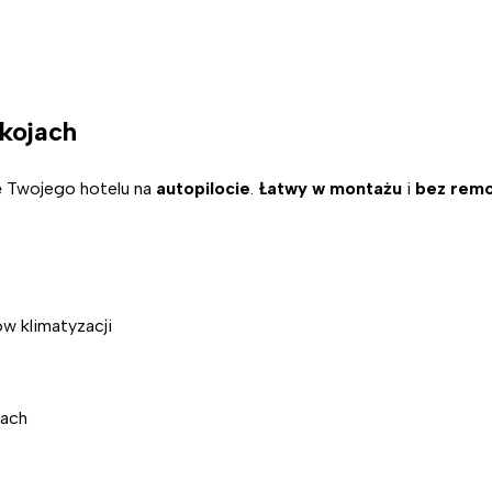
kojach
ę Twojego hotelu na
autopilocie
.
Łatwy w montażu
i
bez rem
ów klimatyzacji
nach