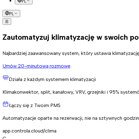
PL
PL
☰
Jak to działa
Montaż
Oszczędności
FAQ
Umów rozmowę
Zautomatyzuj klimatyzację w swoich po
Najbardziej zaawansowany system, który ustawia klimatyzacj
Umów 20-minutową rozmowę
Działa z każdym systemem klimatyzacji
Klimakonwektor, split, kanałowy, VRV, grzejniki i 95% system
Łączy się z Twoim PMS
Automatyzacje oparte na rezerwacji, nie na sztywnych godzi
app.controla.cloud/clima
C
.