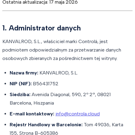
Ostatnia aktualizacja
:
17 maja 2026
1. Administrator danych
KANVALROD, S.L., właściciel marki Controlá, jest
podmiotem odpowiedzialnym za przetwarzanie danych
osobowych zbieranych za pośrednictwem tej witryny.
Nazwa firmy:
KANVALROD, S.L.
NIP (NIF):
B56431752
Siedziba:
Avenida Diagonal, 590, 2º 2ª, 08021
Barcelona, Hiszpania
E-mail kontaktowy:
info@controla.cloud
Rejestr Handlowy w Barcelonie:
Tom 49036, Karta
155, Strona B-605386