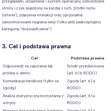
przeglądarki, urządzenie i system operacyjny, odwiedzane
strony i czas spędzony na każdej z nich, źródło ruchu
(referer), zdarzenia interakcji oraz opcjonalnie
zanonimizowane nagrania sesji (tylko jeśli zaakceptujesz
kategorię "doświadczenie").
3. Cel i podstawa prawna
Cel
Podstawa prawna
Odpowiedź na zapytanie lub
Środki przedumowne
prośbę o demo
(art. 6.1.b RODO)
Komunikacja handlowa (tylko za
Zgoda (art. 6.1.a
zgodą)
RODO)
Analiza statystyczna korzystania z
Zgoda (art. 6.1.a
witryny
RODO)
Poprawa doświadczenia (nagrania
Zgoda (art. 6.1.a