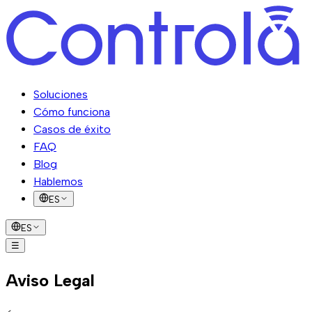
Soluciones
Cómo funciona
Casos de éxito
FAQ
Blog
Hablemos
ES
ES
☰
Soluciones
Cómo funciona
Casos de
Aviso Legal
éxito
FAQ
Blog
Hablemos