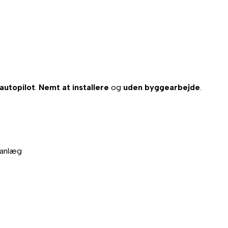
autopilot
.
Nemt at installere
og
uden byggearbejde
.
maanlæg