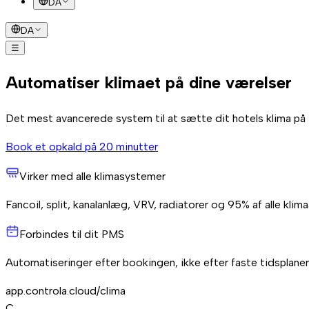
DA
DA
☰
Sådan virker det
Installation
Besparelse
FAQ
Book et opkald
Automatiser klimaet på dine værelser
Det mest avancerede system til at sætte dit hotels klima på
Book et opkald på 20 minutter
Virker med alle klimasystemer
Fancoil, split, kanalanlæg, VRV, radiatorer og 95% af alle kli
Forbindes til dit PMS
Automatiseringer efter bookingen, ikke efter faste tidsplaner
app.controla.cloud/clima
C
.