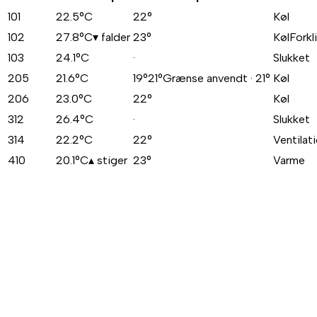
101
22.5
°C
22°
Køl
102
27.8
°C
▾
falder
23°
Køl
Forkl
103
24.1
°C
·
Slukket
205
21.6
°C
19°
21°
Grænse anvendt · 21°
Køl
206
23.0
°C
22°
Køl
312
26.4
°C
·
Slukket
314
22.2
°C
22°
Ventilat
410
20.1
°C
▴
stiger
23°
Varme
Bedre gæsteoplevelse
Værelset har den perfekte temperatur, når gæsten tjekker in