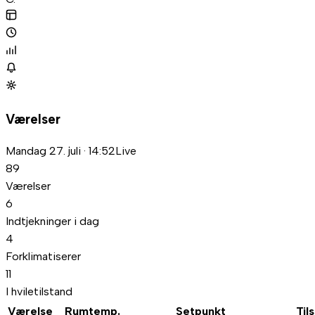
Værelser
Mandag 27. juli · 14:52
Live
89
Værelser
6
Indtjekninger i dag
4
Forklimatiserer
11
I hviletilstand
Værelse
Rumtemp.
Setpunkt
Til