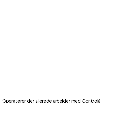
Energibesparelse
Automatisk slukning på værelser uden booking, intelligente
Klager der aldrig opstår
Systemet advarer, når et værelse ikke køler eller varmer, som
Fjernstyring
Du løser klimasager fra enhver enhed og hvor som helst fra, 
Operatører der allerede arbejder med Controlá